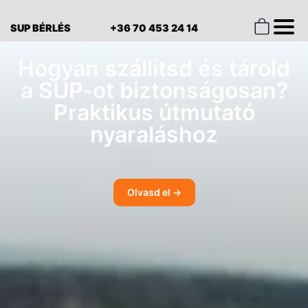
SUP BÉRLÉS
+36 70 453 24 14
Hogyan szállítsd és tárold
a SUP-ot biztonságosan?
Praktikus útmutató
nyaraláshoz
Olvasd el →