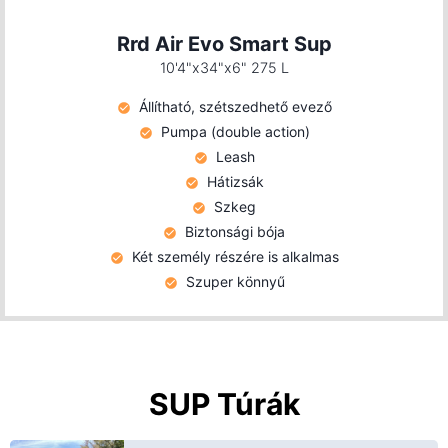
Rrd Air Evo Smart Sup
10'4"x34"x6" 275 L
Állítható, szétszedhető evező
Pumpa (double action)
Leash
Hátizsák
Szkeg
Biztonsági bója
Két személy részére is alkalmas
Szuper könnyű
SUP Túrák