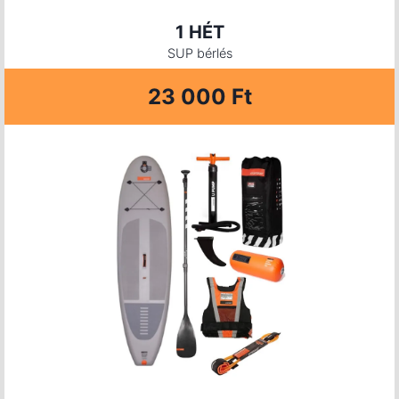
1 HÉT
SUP bérlés
23 000 Ft