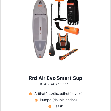
Rrd Air Evo Smart Sup
10'4"x34"x6" 275 L
Állítható, szétszedhető evező
Pumpa (double action)
Leash