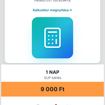
Kalkulátor megnyitása
1 NAP
SUP bérlés
9 000 Ft