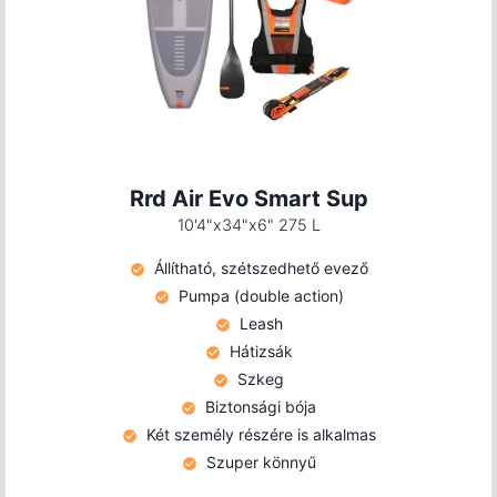
Rrd Air Evo Smart Sup
10'4"x34"x6" 275 L
Állítható, szétszedhető evező
Pumpa (double action)
Leash
Hátizsák
Szkeg
Biztonsági bója
Két személy részére is alkalmas
Szuper könnyű