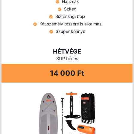
Hátizsák
Szkeg
Biztonsági bója
Két személy részére is alkalmas
Szuper könnyű
HÉTVÉGE
SUP bérlés
14 000 Ft