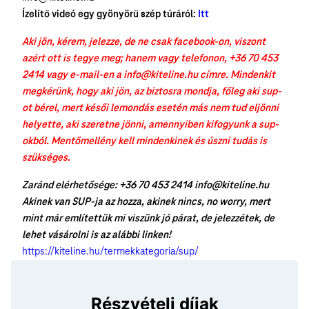
Ízelítő videó egy gyönyörű szép túráról:
Itt
Aki jön, kérem, jelezze, de ne csak facebook-on, viszont
azért ott is tegye meg; hanem vagy telefonon, +36 70 453
2414 vagy e-mail-en a info@kiteline.hu címre. Mindenkit
megkérünk, hogy aki jön, az biztosra mondja, főleg aki sup-
ot bérel, mert késői lemondás esetén más nem tud eljönni
helyette, aki szeretne jönni, amennyiben kifogyunk a sup-
okból. Mentőmellény kell mindenkinek és úszni tudás is
szükséges.
Zaránd elérhetősége: +36 70 453 2414 info@kiteline.hu
Akinek van SUP-ja az hozza, akinek nincs, no worry, mert
mint már említettük mi viszünk jó párat, de jelezzétek, de
lehet vásárolni is az alábbi linken!
https://kiteline.hu/termekkategoria/sup/
Részvételi díjak