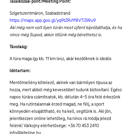
Találkozási pont/Meeting Point:
Szigetszentmáron, Szabadstrand
https://maps.app.goo.gl/yq9tZRvYf8VTi3Wu9
Aki még nem volt ilyen túrán most újfent kipróbálhatja, és ha
nincs még Supod, akkor tőlünk még bérelhetsz is.
Távolság:
A túra maga így kb. 11 km lesz, akár kezdőknek is ideális
Időtartam:
Mentőmellény kötelező, akinek van bármilyen típusa az
hozza, mert abból még kevesebbet tudunk biztosítani. Egész
napos túrára számítsatok, kb. délután 4-5 óra felé érkezünk
meg. Ha rutintalannak érzed magad, ne félj, a sport
könnyedén elsajátítható, és ha kell, segítünk is. Aki jön,
jelentkezzen online lehetőleg, ha nincs rá módja jelezd
felénk! Várkojny elérhetősége: +36 70 453 2410
info@kiteline.hu