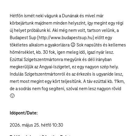
Hétfőn ismét neki vágunk a Dunának és mivel már
körbejártunk majdnem minden helyszínt, így megint egy régi
új helyet próbálunk ki. Aki még nem volt, tartson velünk, a
Budapest Sup (http://www.budapestsup.hu) előtt egy
tökéletes alkalom a gyakorlásra 😉 Sok napsütés és kellemes
hőmérséklet, kb. 30 fok, igen meleg idő, igazi nyár lesz.
Ezúttal Szigetszentmártonra megyünk és déli irányban
megkerüljük az Angyai-lszigetet, ez egy nagyon szép hely.
Indulás Szigetszentmártonról és az érkezés is ugyanide lesz,
mert most megint egy kört teljesítünk. A táv ezúttal kb. 11km,
de a sodrás nem fog segíteni, szóval nem lesz nagyon rövid
🙂
Időpont/Date:
2026. május 25. hétfő 10:30