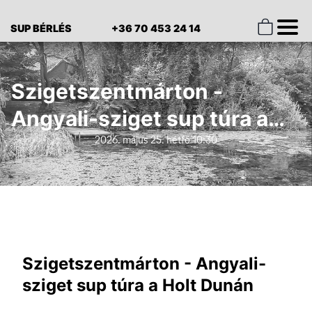
SUP BÉRLÉS
+36 70 453 24 14
Szigetszentmárton -
Angyali-sziget sup túra a
Holt Dunán
2026. május 25. hétfő 10:30
Szigetszentmárton - Angyali-
sziget sup túra a Holt Dunán