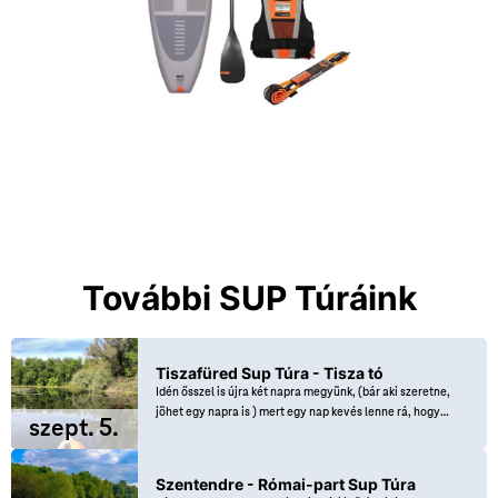
További SUP Túráink
Tiszafüred Sup Túra - Tisza tó
Idén ősszel is újra két napra megyünk, (bár aki szeretne,
jöhet egy napra is ) mert egy nap kevés lenne rá, hogy
szept. 5.
megnézzük Tiszafüred csodálatos növény és állatvilágát.
Mindkét nap két különböző útvonalon bejárjuk a lehető
legtöbb és legszebb részeket ahol a legkevesebb
Szentendre - Római-part Sup Túra
motorcsónak van és szombat este egy jó bográcsozást is